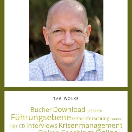
TAG-WOLKE
Download
Bücher
Feedback
Führungsebene
Gehirnforschung
Humor
Krisenmanagement
Interviews
Hör CD