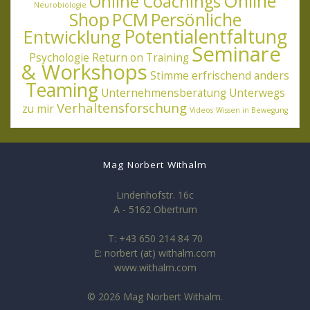
Online
Online Coachings
Neurobiologie
Shop
PCM
Persönliche
Potentialentfaltung
Entwicklung
Seminare
Psychologie
Return on Training
& Workshops
Stimme erfrischend anders
Teaming
Unternehmensberatung
Unterwegs
Verhaltensforschung
zu mir
Videos
Wissen in Bewegung
Mag Norbert Withalm
Lindenhofstr. 16c
A - 5162 Obertrum
T: +43 650 214 84 70
E: norbert (at) withalm.com
www.withalm.com
© 2026 Mag Norbert Withalm.